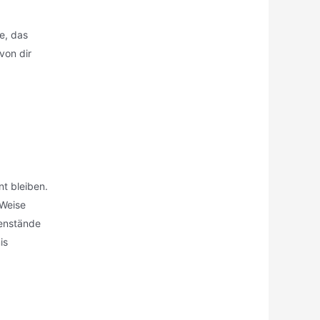
e, das
von dir
nt bleiben.
 Weise
genstände
is