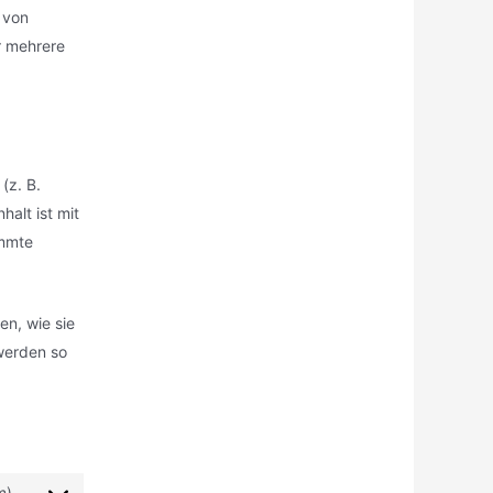
 von
r mehrere
(z. B.
halt ist mit
immte
en, wie sie
 werden so
m)