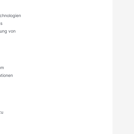
echnologien
ns
dung von
om
ationen
zu