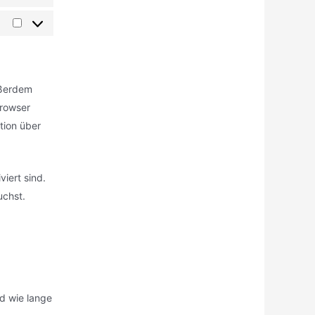
ußerdem
browser
tion über
viert sind.
uchst.
d wie lange