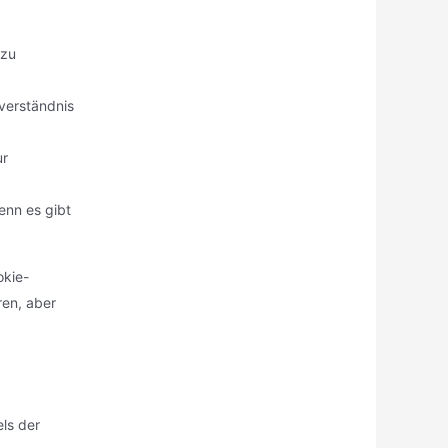
 zu
verständnis
ur
enn es gibt
okie-
ren, aber
ls der