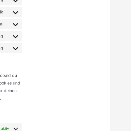
ik
al
ng
ng
Sobald du
Cookies und
er deinen
.
 aktiv